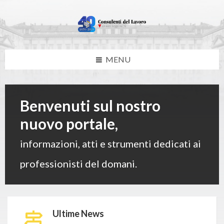
Skip
Skip
Skip
Skip
to
to
to
to
content
left
right
footer
sidebar
sidebar
MENU
Benvenuti sul nostro
nuovo portale,
informazioni, atti e strumenti dedicati ai
professionisti del domani.
Ultime News