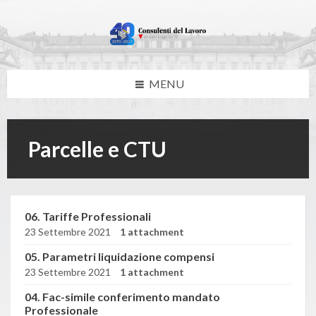
Skip
Skip
Skip
Skip
to
to
to
to
content
left
right
footer
sidebar
sidebar
MENU
Parcelle e CTU
06. Tariffe Professionali
23 Settembre 2021
1 attachment
05. Parametri liquidazione compensi
23 Settembre 2021
1 attachment
04. Fac-simile conferimento mandato
Professionale