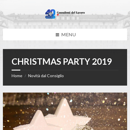
Skip
Skip
Skip
to
to
to
content
left
footer
sidebar
MENU
CHRISTMAS PARTY 2019
Home
Novità dal Consiglio
/