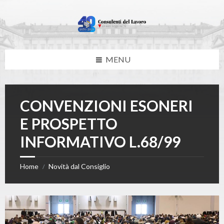
Skip
Skip
Skip
to
to
to
content
left
footer
sidebar
MENU
CONVENZIONI ESONERI
E PROSPETTO
INFORMATIVO L.68/99
Home
Novità dal Consiglio
/