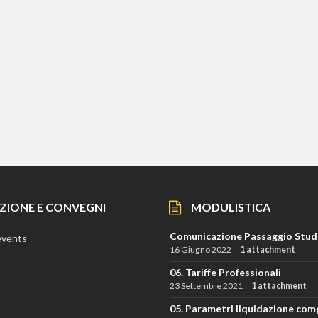
ZIONE E CONVEGNI
MODULISTICA
Comunicazione Passaggio Stud
events
16 Giugno 2022
1 attachment
06. Tariffe Professionali
23 Settembre 2021
1 attachment
05. Parametri liquidazione com