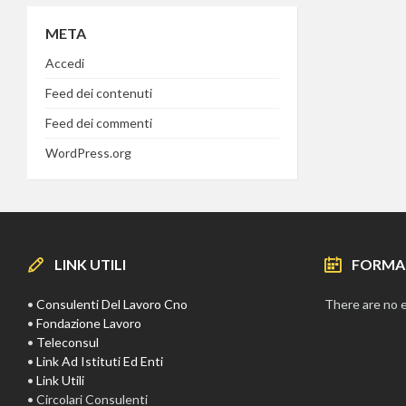
META
Accedi
Feed dei contenuti
Feed dei commenti
WordPress.org
LINK UTILI
FORMA
•
Consulenti Del Lavoro Cno
There are no 
•
Fondazione Lavoro
•
Teleconsul
•
Link Ad Istituti Ed Enti
•
Link Utili
• Circolari Consulenti