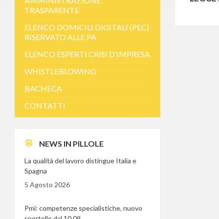
AMMINISTRAZIONE
TRASPARENTE
ELENCO DOMICILI DIGITALI (PEC)
RISERVATO ALLE PA
ELENCO ESPERTI CRISI D’IMPRESA
WHISTLEBLOWING
BACHECA
CONTATTI
NEWS IN PILLOLE
La qualità del lavoro distingue Italia e
Spagna
5 Agosto 2026
Pmi: competenze specialistiche, nuovo
sportello dal 10.09