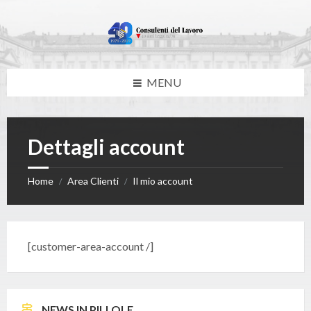
Skip
Skip
Skip
to
to
to
content
left
footer
sidebar
MENU
Dettagli account
Home
Area Clienti
Il mio account
/
/
[customer-area-account /]
NEWS IN PILLOLE