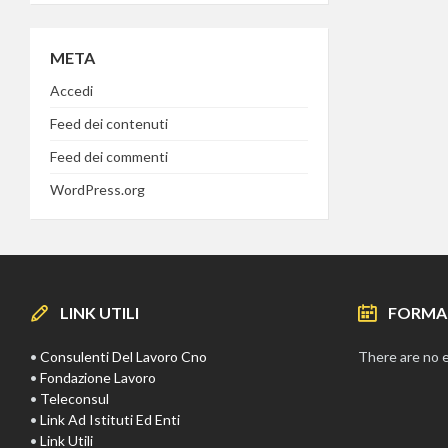
META
Accedi
Feed dei contenuti
Feed dei commenti
WordPress.org
LINK UTILI
FORMA
•
Consulenti Del Lavoro Cno
There are no 
•
Fondazione Lavoro
•
Teleconsul
•
Link Ad Istituti Ed Enti
•
Link Utili