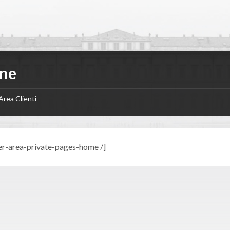
ine
Area Clienti
r-area-private-pages-home /]