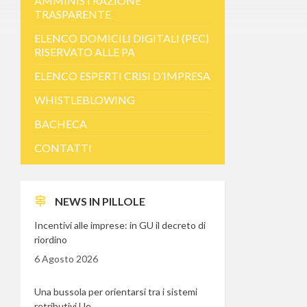
AMMINISTRAZIONE
TRASPARENTE
ELENCO DOMICILI DIGITALI (PEC)
RISERVATO ALLE PA
ELENCO ESPERTI CRISI D’IMPRESA
WHISTLEBLOWING
BACHECA
CONTATTI
NEWS IN PILLOLE
Incentivi alle imprese: in GU il decreto di
riordino
6 Agosto 2026
Una bussola per orientarsi tra i sistemi
retributivi Ue