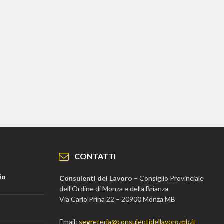
CONTATTI
io
Consulenti del Lavoro
– Consiglio Provinciale
dell’Ordine di Monza e della Brianza
Via Carlo Prina 22 – 20900 Monza MB
Email:
segreteria@consulentidellavoro.mb.it