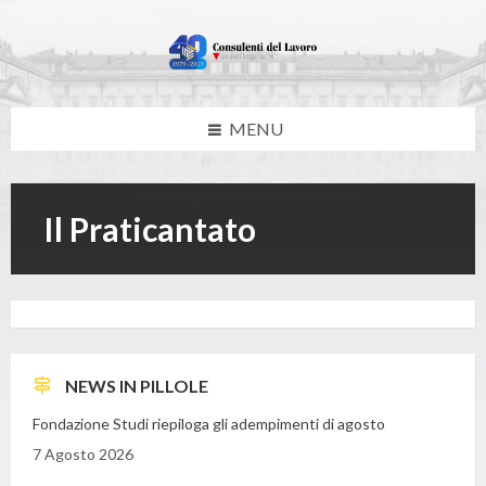
Skip
Skip
Skip
to
to
to
content
left
footer
sidebar
MENU
Il Praticantato
NEWS IN PILLOLE
Fondazione Studi riepiloga gli adempimenti di agosto
7 Agosto 2026