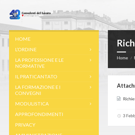
Skip
Skip
Skip
to
to
to
content
left
footer
sidebar
HOME
Rich
L’ORDINE
Home
/
LA PROFESSIONE E LE
NORMATIVE
IL PRATICANTATO
Attach
LA FORMAZIONE E I
CONVEGNI
Richie
MODULISTICA
APPROFONDIMENTI
3 Feb
PRIVACY