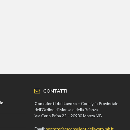
CONTATTI
io
Consulenti del Lavoro
– Consiglio Provinciale
dell’Ordine di Monza e della Brianza
Via Carlo Prina 22 – 20900 Monza MB
Email:
segreteria@consulentidellavoro.mb.it