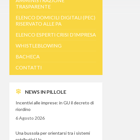
AMMINISTRAZIONE
TRASPARENTE
ELENCO DOMICILI DIGITALI (PEC)
RISERVATO ALLE PA
ELENCO ESPERTI CRISI D’IMPRESA
WHISTLEBLOWING
BACHECA
CONTATTI
NEWS IN PILLOLE
Incentivi alle imprese: in GU il decreto di
riordino
6 Agosto 2026
Una bussola per orientarsi tra i sistemi
retributivi Ue