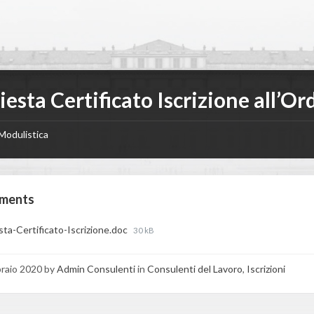
iesta Certificato Iscrizione all’Or
Modulistica
ments
File
sta-Certificato-Iscrizione.doc
30 kB
size:
braio 2020
by
Admin Consulenti
in
Consulenti del Lavoro
,
Iscrizioni